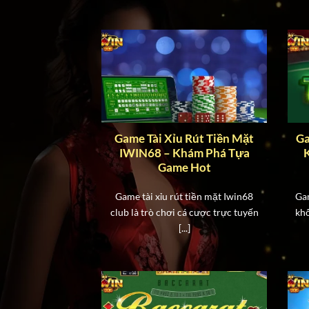
Game Tài Xỉu Rút Tiền Mặt
Ga
IWIN68 – Khám Phá Tựa
Game Hot
Game tài xỉu rút tiền mặt Iwin68
Gam
club là trò chơi cá cược trực tuyến
khô
[...]