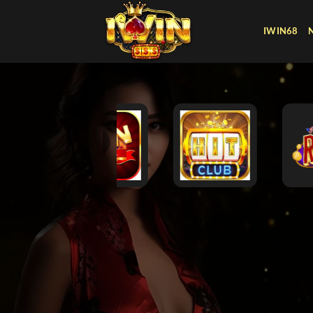
Chuyển
đến
IWIN68
nội
dung