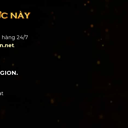
h hàng 24/7
n.net
.
GION.
at