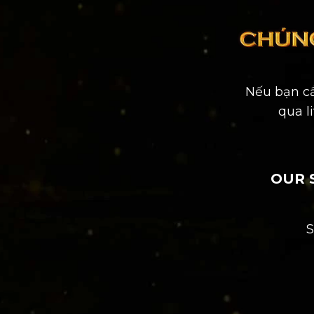
Nếu bạn cầ
qua
l
OUR 
S