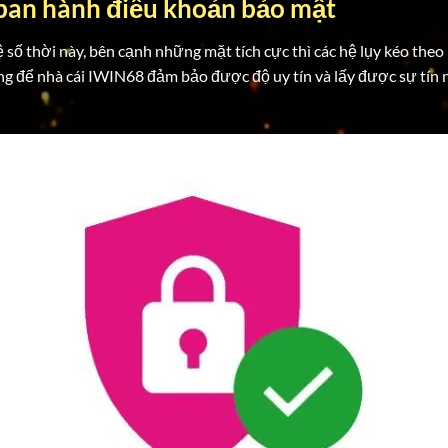
ban hành điều khoản bảo mật
ố thời này, bên cạnh những mặt tích cực thì các hệ lụy kéo theo 
ọng để nhà cái IWIN68 đảm bảo được độ uy tín và lấy được sự tín 