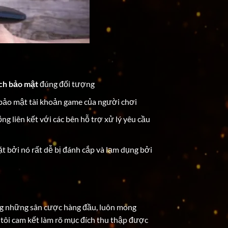
ách bảo mật
đúng đối tượng
uả bảo mật tài khoản game của người chơi
ng liên kết với các bên hỗ trợ xử lý yêu cầu
t bởi nó rất dễ bị đánh cắp và lạm dụng bởi
ong những sân cược hàng đầu, luôn mong
 tôi cam kết làm rõ mục đích thu thập được