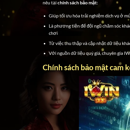
nêu tại
chính sách bảo mật:
Giúp tối ưu hóa trải nghiệm dịch vụ ở mứ
Là phương tiện để đội ngũ chăm sóc khách
chơi
Từ việc thu thập và cập nhật dữ liệu khá
Với nguồn dữ liệu quý giá, chuyên gia IW
Chính sách bảo mật cam kế