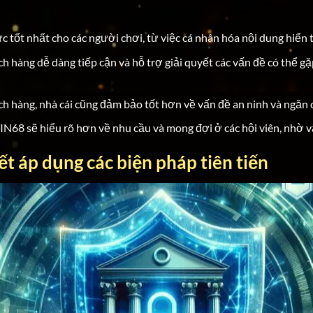
c tốt nhất cho các người chơi, từ việc cá nhân hóa nội dung hiển
 hàng dễ dàng tiếp cận và hỗ trợ giải quyết các vấn đề có thể gặp 
ch hàng, nhà cái cũng đảm bảo tốt hơn về vấn đề an ninh và ngăn c
IN68 sẽ hiểu rõ hơn về nhu cầu và mong đợi ở các hội viên, nhờ v
t áp dụng các biện pháp tiên tiến