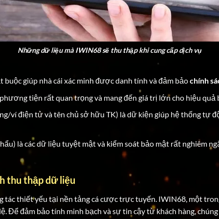
Những dữ liệu mà IWIN68 sẽ thu thập khi cung cấp dịch vụ
bắt buộc giúp nhà cái xác minh được danh tính và đảm bảo
chính s
 là phương tiện rất quan trọng và mang đến giá trị lớn cho hiệu q
ng/ví điện tử và tên chủ sở hữu TK) là dữ kiện giúp hệ thống tự độ
ẩu) là các dữ liệu tuyệt mật và kiểm soát bảo mật rất nghiêm ngặ
h thu thập dữ liệu
ng tác thiết yếu tại nền tảng cá cược trực tuyến. IWIN68, một tr
lệ. Để đảm bảo tính minh bạch và sự tin cậy từ khách hàng, chúng