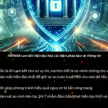
IWIN68 cam kết hiện đại hóa các biện pháp bảo vệ thông tin
 là lời cam kết cho sự uy tín, mà hơn hết là sự minh chứng cho v
ảo mật hiện đại nhất để giữ sự an toàn tuyệt đối cho mọi dữ liệu
tiến giúp phòng tránh hiệu quả nguy cơ bị tấn công mạng
iám sát an ninh liên tục 24/7 nhằm đảm bảo phát hiện kịp thời và