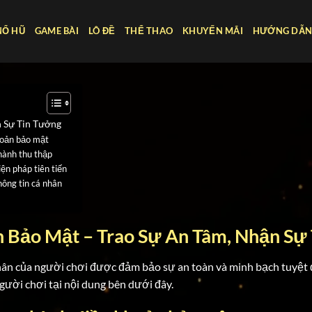
NỔ HŨ
GAME BÀI
LÔ ĐỀ
THỂ THAO
KHUYẾN MÃI
HƯỚNG DẪ
n Sự Tin Tưởng
hoản bảo mật
hành thu thập
ện pháp tiên tiến
hông tin cá nhân
h Bảo Mật – Trao Sự An Tâm, Nhận Sự
nhân của người chơi được đảm bảo sự an toàn và minh bạch tuyệt 
gười chơi tại nội dung bên dưới đây.