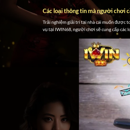
Các loại thông tin mà người chơi 
Trải nghiệm giải trí tại nhà cái muốn được to
vụ tại IWIN68, người chơi sẽ cung cấp các l