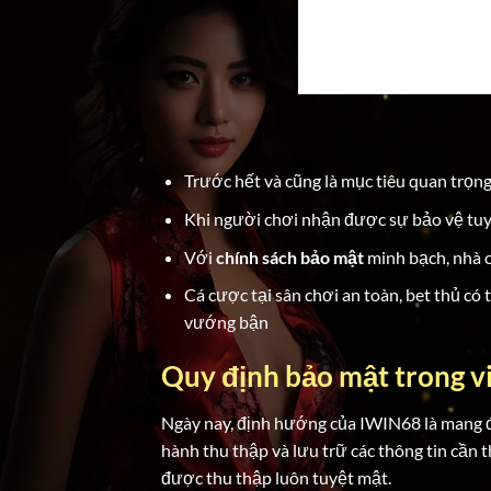
Trước hết và cũng là mục tiêu quan trọng 
Khi người chơi nhận được sự bảo vệ tuyệ
Với
chính sách bảo mật
minh bạch, nhà c
Cá cược tại sân chơi an toàn, bet thủ có 
vướng bận
Quy định bảo mật trong v
Ngày nay, định hướng của IWIN68 là mang đế
hành thu thập và lưu trữ các thông tin cần t
được thu thập luôn tuyệt mật.