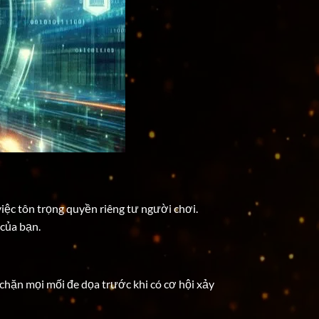
iệc tôn trọng quyền riêng tư người chơi.
 của bạn.
 chặn mọi mối đe dọa trước khi có cơ hội xảy