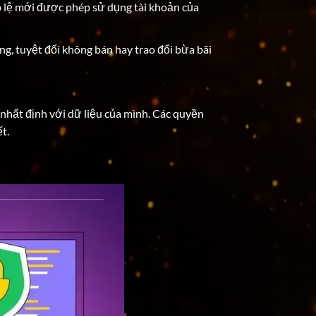
ợp lệ mới được phép sử dụng tài khoản của
ng, tuyệt đối không bán hay trao đổi bừa bãi
nhất định với dữ liệu của mình. Các quyền
ết.