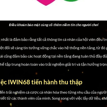
Điều khoản bảo mật củng cố thêm niềm tin cho người chơi
nhất là đảm bảo rằng tất cả thông tin cá nhân của hội viên đều tr
t đối sẽ càng tin tưởng vững chắc vào hệ thống nền tảng, từ đó
ái cũng đảm bảo các hoạt động tại nền tảng đang tuân thủ đầy đủ
thể tập trung hoàn toàn vào trải nghiệm giải trí và tận hưởng trọn
iệc IWIN68 tiến hành thu thập
n trải nghiệm cá cược cá nhân hóa theo từng nhu cầu của người c
hiết từ các thành viên của mình. Song song với việc lấy dữ liệu,
ch