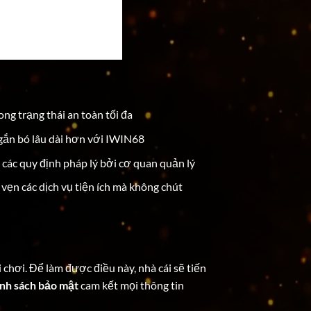
ong trạng thái an toàn tối đa
 gắn bó lâu dài hơn với IWIN68
 các quy định pháp lý bởi cơ quan quản lý
 vẹn các dịch vụ tiện ích mà không chút
hơi. Để làm được điều này, nhà cái sẽ tiến
ính sách bảo mật
cam kết mọi thông tin