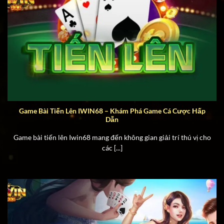
Game Bài Tiến Lên IWIN68 – Khám Phá Game Cá Cược Hấp
Dẫn
Game bài tiến lên Iwin68 mang đến không gian giải trí thú vị cho
các [...]