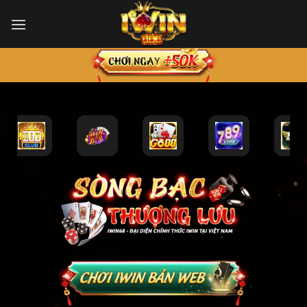
Chuyển
đến
nội
dung