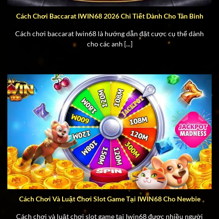
Cách Chơi Baccarat IWIN68 2026 Chi Tiết Dành Cho Tân Binh
Cách chơi baccarat Iwin68 là hướng dẫn đặt cược cụ thể dành
cho các anh [...]
Cách Chơi Và Luật Chơi Slot Game Tại IWIN68 Cho Newbie
Cách chơi và luật chơi slot game tại Iwin68 được nhiều người