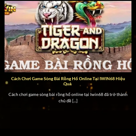
Cách Chơi Game Sòng Bài Rồng Hổ Online Tại IWIN68 Hiệu
Quả
Cách chơi game sòng bài rồng hổ online tại Iwin68 đã trở thành
chủ đề [...]