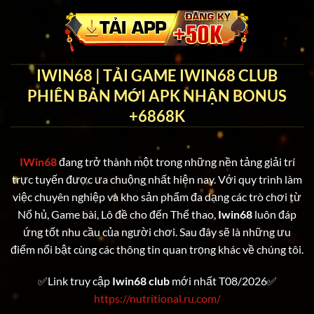
IWIN68 | TẢI GAME IWIN68 CLUB
PHIÊN BẢN MỚI APK NHẬN BONUS
+6868K
IWin68
đang trở thành một trong những nền tảng giải trí
trực tuyến được ưa chuộng nhất hiện nay. Với quy trình làm
việc chuyên nghiệp và kho sản phẩm đa dạng các trò chơi từ
Nổ hủ, Game bài, Lô đề cho đến Thể thao,
Iwin68
luôn đáp
ứng tốt nhu cầu của người chơi. Sau đây sẽ là những ưu
điểm nổi bật cùng các thông tin quan trọng khác về chúng tôi.
✅Link truy cập
Iwin68 club
mới nhất T08/2026✅
https://nutritional.ru.com/