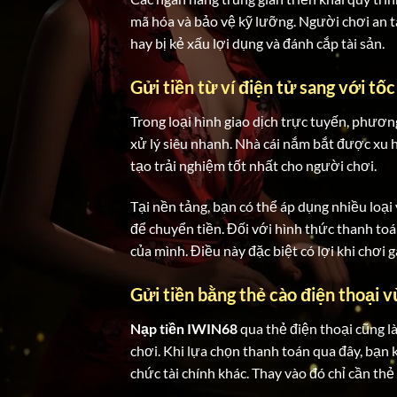
mã hóa và bảo vệ kỹ lưỡng. Người chơi an tâ
hay bị kẻ xấu lợi dụng và đánh cắp tài sản.
Gửi tiền từ ví điện tử sang với tố
Trong loại hình giao dịch trực tuyến, phươ
xử lý siêu nhanh. Nhà cái nắm bắt được xu
tạo trải nghiệm tốt nhất cho người chơi.
Tại nền tảng, bạn có thể áp dụng nhiều loạ
để chuyển tiền. Đối với hình thức thanh toá
của mình. Điều này đặc biệt có lợi khi chơi
Gửi tiền bằng thẻ cào điện thoại 
Nạp tiền IWIN68
qua thẻ điện thoại cũng l
chơi. Khi lựa chọn thanh toán qua đây, bạn k
chức tài chính khác. Thay vào đó chỉ cần th