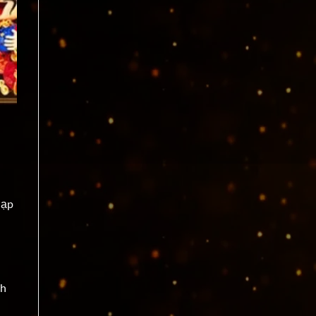
nạp
ch