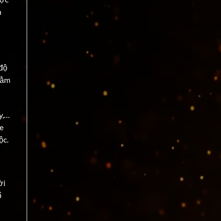
n
 độ
hằm
y,…
me
ộc.
ời
ổ