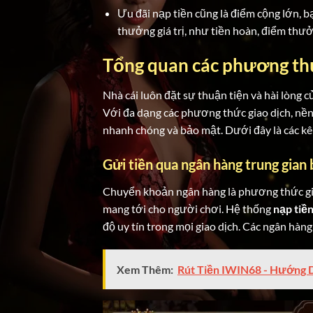
Ưu đãi nạp tiền cũng là điểm cộng lớn,
thưởng giá trị, như tiền hoàn, điểm thư
Tổng quan các phương thứ
Nhà cái luôn đặt sự thuận tiện và hài lòng 
Với đa dạng các phương thức giao dịch, nề
nhanh chóng và bảo mật. Dưới đây là các kê
Gửi tiền qua ngân hàng trung gian 
Chuyển khoản ngân hàng là phương thức gia
mang tới cho người chơi. Hệ thống
nạp tiề
độ uy tín trong mọi giao dịch. Các ngân hàng
Xem Thêm:
Rút Tiền IWIN68 - Hướng 