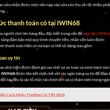
 bạn vừa nhận được mức vốn nạp vào vừa còn thu về rất nhiều phầ
ởng,…
c thanh toán có tại IWIN68
của người chơi lên hàng đầu, đặc biệt trong vấn đề
nạp tiền IWIN
n tảng đảm bảo mọi quy trình chuyển tiền, nhận vốn luôn được
nh thanh toán hiện có mà bạn có thể sử dụng, bao gồm:
bao uy tín
o dịch hiện được đánh giá cao nhờ sự an toàn và minh bạch mà 
n IWIN68
được liên kết chặt chẽ với các ngân hàng uy tín để đảm
 đối tác đều là các tổ chức tài chính lớn và có thâm niên trong ngà
Dẫn Cách Nhận Thưởng Chi Tiết 2026