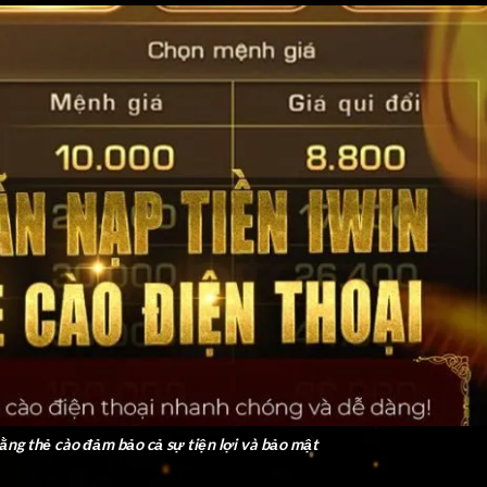
ng thẻ cào đảm bảo cả sự tiện lợi và bảo mật