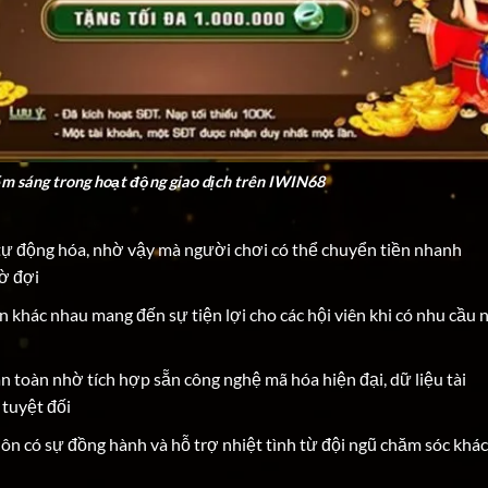
ểm sáng trong hoạt động giao dịch trên IWIN68
ế tự động hóa, nhờ vậy mà người chơi có thể chuyển tiền nhanh
ờ đợi
 khác nhau mang đến sự tiện lợi cho các hội viên khi có nhu cầu 
n toàn nhờ tích hợp sẵn công nghệ mã hóa hiện đại, dữ liệu tài
 tuyệt đối
uôn có sự đồng hành và hỗ trợ nhiệt tình từ đội ngũ chăm sóc khá