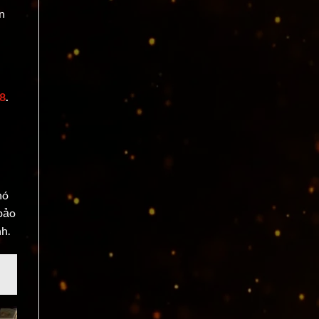
n
68
.
nó
 bảo
nh.