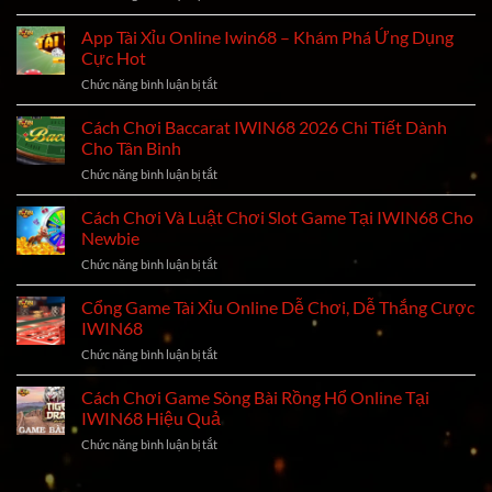
Phá
Top
–
Tựa
12
App Tài Xỉu Online Iwin68 – Khám Phá Ứng Dụng
Khám
Game
Game
Phá
Cực Hot
Hot
Bài
Game
Chức năng bình luận bị tắt
ở
Đổi
Cá
App
Thưởng
Cược
Tài
Cách Chơi Baccarat IWIN68 2026 Chi Tiết Dành
Iwin68
Hấp
Xỉu
Siêu
Cho Tân Binh
Dẫn
Online
Cuốn
Chức năng bình luận bị tắt
ở
Iwin68
Hút
Cách
–
Cho
Chơi
Cách Chơi Và Luật Chơi Slot Game Tại IWIN68 Cho
Khám
Newbie
Baccarat
Phá
Newbie
IWIN68
Ứng
Chức năng bình luận bị tắt
ở
2026
Dụng
Cách
Chi
Cực
Chơi
Cổng Game Tài Xỉu Online Dễ Chơi, Dễ Thắng Cược
Tiết
Hot
Và
Dành
IWIN68
Luật
Cho
Chức năng bình luận bị tắt
ở
Chơi
Tân
Cổng
Slot
Binh
Game
Cách Chơi Game Sòng Bài Rồng Hổ Online Tại
Game
Tài
Tại
IWIN68 Hiệu Quả
Xỉu
IWIN68
Chức năng bình luận bị tắt
ở
Online
Cho
Cách
Dễ
Newbie
Chơi
Chơi,