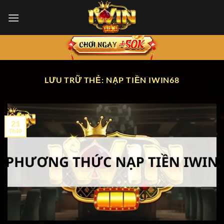
Chuyển
đến
nội
dung
LƯU TRỮ THẺ:
NẠP TIỀN IWIN68
21
Th10