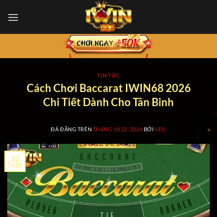
Chuyển
đến
nội
dung
TIN TỨC
Cách Chơi Baccarat IWIN68 2026
Chi Tiết Dành Cho Tân Binh
ĐÃ ĐĂNG TRÊN
THÁNG 10 22, 2024
BỞI
SEO
22
Th10