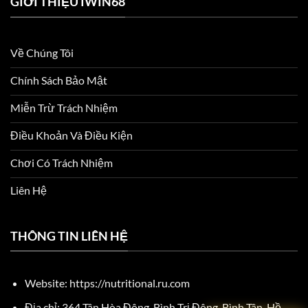
GIỚI THIỆU IWIN68
Về Chúng Tôi
Chính Sách Bảo Mật
Miễn Trừ Trách Nhiệm
Điều Khoản Và Điều Kiện
Chơi Có Trách Nhiệm
Liên Hệ
THÔNG TIN LIÊN HỆ
Website:
https://nutritional.ru.com
Địa chỉ: 364 Tân Hòa Đông, Bình Trị Đông, Bình Tân, Hồ