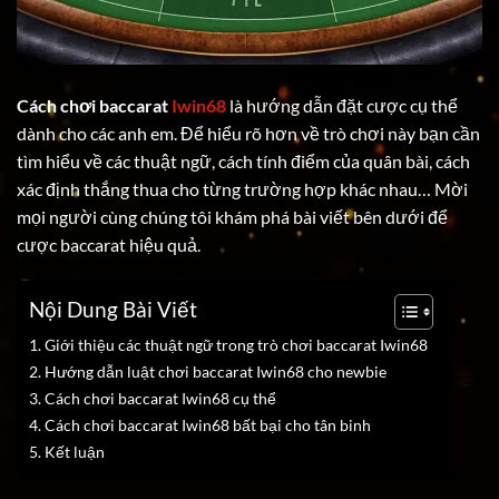
Cách chơi baccarat
Iwin68
là hướng dẫn đặt cược cụ thể
dành cho các anh em. Để hiểu rõ hơn về trò chơi này bạn cần
tìm hiểu về các thuật ngữ, cách tính điểm của quân bài, cách
xác định thắng thua cho từng trường hợp khác nhau… Mời
mọi người cùng chúng tôi khám phá bài viết bên dưới để
cược baccarat hiệu quả.
Nội Dung Bài Viết
Giới thiệu các thuật ngữ trong trò chơi baccarat Iwin68
Hướng dẫn luật chơi baccarat Iwin68 cho newbie
Cách chơi baccarat Iwin68 cụ thể
Cách chơi baccarat Iwin68 bất bại cho tân binh
Kết luận