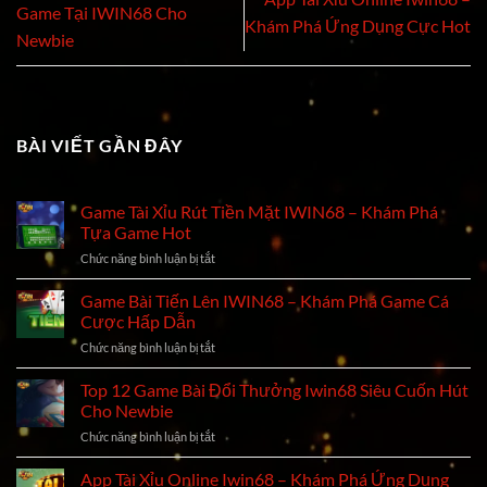
Game Tại IWIN68 Cho
Khám Phá Ứng Dụng Cực Hot
Newbie
BÀI VIẾT GẦN ĐÂY
Game Tài Xỉu Rút Tiền Mặt IWIN68 – Khám Phá
Tựa Game Hot
Chức năng bình luận bị tắt
ở
Game
Tài
Game Bài Tiến Lên IWIN68 – Khám Phá Game Cá
Xỉu
Cược Hấp Dẫn
Rút
Chức năng bình luận bị tắt
ở
Tiền
Game
Mặt
Bài
Top 12 Game Bài Đổi Thưởng Iwin68 Siêu Cuốn Hút
IWIN68
Tiến
–
Cho Newbie
Lên
Khám
Chức năng bình luận bị tắt
ở
IWIN68
Phá
Top
–
Tựa
12
App Tài Xỉu Online Iwin68 – Khám Phá Ứng Dụng
Khám
Game