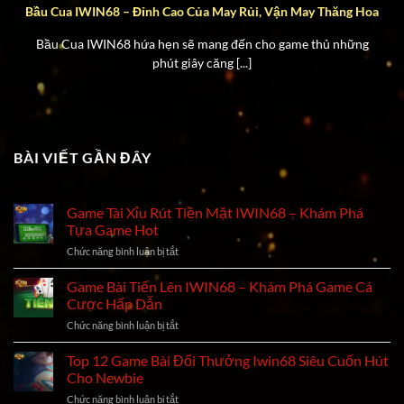
Bầu Cua IWIN68 – Đỉnh Cao Của May Rủi, Vận May Thăng Hoa
Bầu Cua IWIN68 hứa hẹn sẽ mang đến cho game thủ những
phút giây căng [...]
BÀI VIẾT GẦN ĐÂY
Game Tài Xỉu Rút Tiền Mặt IWIN68 – Khám Phá
Tựa Game Hot
Chức năng bình luận bị tắt
ở
Game
Tài
Game Bài Tiến Lên IWIN68 – Khám Phá Game Cá
Xỉu
Cược Hấp Dẫn
Rút
Chức năng bình luận bị tắt
ở
Tiền
Game
Mặt
Bài
Top 12 Game Bài Đổi Thưởng Iwin68 Siêu Cuốn Hút
IWIN68
Tiến
–
Cho Newbie
Lên
Khám
Chức năng bình luận bị tắt
ở
IWIN68