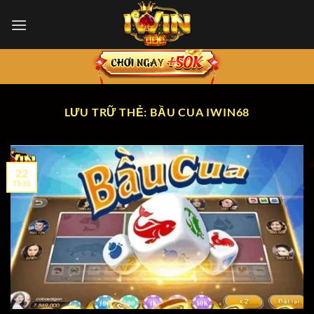
Chuyển
đến
nội
dung
LƯU TRỮ THẺ:
BẦU CUA IWIN68
22
Th10