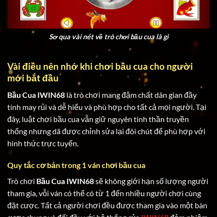
Sơ qua vài nét về trò chơi bầu cua là gì
Vài điều nên nhớ khi chơi bầu cua cho người
mới bắt đầu
Bầu Cua IWIN68
là trò chơi mang đậm chất dân gian đầy
tính may rủi và dễ hiểu và phù hợp cho tất cả mọi người. Tại
đây, luật chơi bầu cua vẫn giữ nguyên tinh thần truyền
thống nhưng dã được chỉnh sửa lại đôi chút để phù hợp với
hình thức trực tuyến.
Quy tắc cơ bản trong 1 ván chơi bầu cua
Trò chơi
Bầu Cua IWIN68
sẽ không giới hạn số lượng người
tham gia, vỗi ván có thể có từ 1 đến nhiều người chơi cùng
đặt cược. Tất cả người chơi đều được tham gia vào một bàn