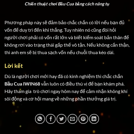
Chiến thuật chơi Bầu Cua bằng cách nâng tụ
Phương pháp này sẽ đảm bảo chắc chắn có lời nếu bạn đủ
vốn để duy trì đến khi thắng. Tuy nhiên nó cũng đòi hỏi
người chơi phải có vốn rất lớn và biết kiểm soát bản thân để
không rơi vào trạng thái gấp thế vô tận. Nếu không cẩn thận,
thì anh em sẽ bị thua sạch vốn nếu chuỗi thua kéo dài.
Lời kết
Dù là người chơi mới hay đã có kinh nghiệm thì chắc chắn
Bầu Cua IWIN68
vẫn luôn có điều thú vị để bạn khám phá.
Hãy tham gia trò chơi ngay hôm nay để cảm nhận không khí
sôi động và cơ hội mang về những phần thưởng giá trị.