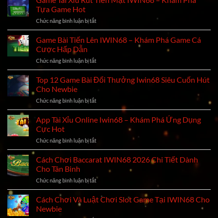
Tựa Game Hot
Chức năng bình luận bị tắt
ở
Game
Tài
Game Bài Tiến Lên IWIN68 – Khám Phá Game Cá
Xỉu
Cược Hấp Dẫn
Rút
Chức năng bình luận bị tắt
ở
Tiền
Game
Mặt
Bài
Top 12 Game Bài Đổi Thưởng Iwin68 Siêu Cuốn Hút
IWIN68
Tiến
–
Cho Newbie
Lên
Khám
Chức năng bình luận bị tắt
ở
IWIN68
Phá
Top
–
Tựa
12
App Tài Xỉu Online Iwin68 – Khám Phá Ứng Dụng
Khám
Game
Game
Phá
Cực Hot
Hot
Bài
Game
Chức năng bình luận bị tắt
ở
Đổi
Cá
App
Thưởng
Cược
Tài
Cách Chơi Baccarat IWIN68 2026 Chi Tiết Dành
Iwin68
Hấp
Xỉu
Siêu
Cho Tân Binh
Dẫn
Online
Cuốn
Chức năng bình luận bị tắt
ở
Iwin68
Hút
Cách
–
Cho
Chơi
Cách Chơi Và Luật Chơi Slot Game Tại IWIN68 Cho
Khám
Newbie
Baccarat
Phá
Newbie
IWIN68
Ứng