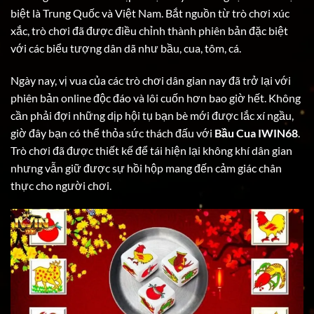
biệt là Trung Quốc và Việt Nam. Bắt nguồn từ trò chơi xúc
xắc, trò chơi đã được điều chỉnh thành phiên bản đặc biệt
với các biểu tượng dân dã như bầu, cua, tôm, cá.
Ngày nay, vị vua của các trò chơi dân gian nay đã trở lại với
phiên bản online độc đáo và lôi cuốn hơn bao giờ hết. Không
cần phải đợi những dịp hội tụ bạn bè mới được lắc xí ngầu,
giờ đây bạn có thể thỏa sức thách đấu với
Bầu Cua IWIN68
.
Trò chơi đã được thiết kế để tái hiện lại không khí dân gian
nhưng vẫn giữ được sự hồi hộp mang đến cảm giác chân
thực cho người chơi.