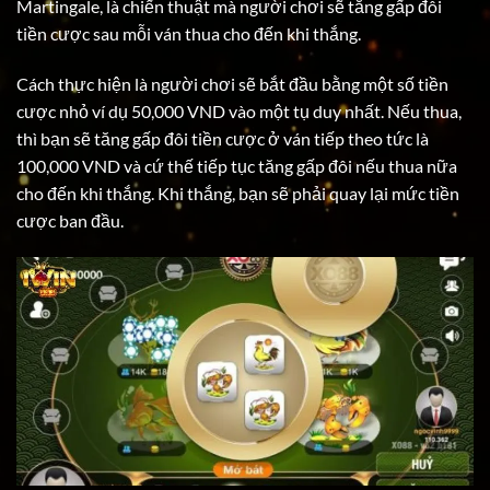
Martingale, là chiến thuật mà người chơi sẽ tăng gấp đôi
tiền cược sau mỗi ván thua cho đến khi thắng.
Cách thực hiện là người chơi sẽ bắt đầu bằng một số tiền
cược nhỏ ví dụ 50,000 VND vào một tụ duy nhất. Nếu thua,
thì bạn sẽ tăng gấp đôi tiền cược ở ván tiếp theo tức là
100,000 VND và cứ thế tiếp tục tăng gấp đôi nếu thua nữa
cho đến khi thắng. Khi thắng, bạn sẽ phải quay lại mức tiền
cược ban đầu.