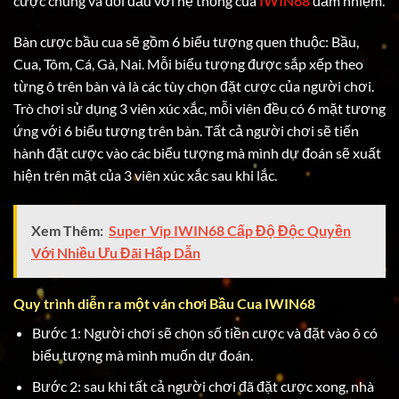
cược chung và đối đầu với hệ thống của
IWIN68
đảm nhiệm.
Bàn cược bầu cua sẽ gồm 6 biểu tượng quen thuộc: Bầu,
Cua, Tôm, Cá, Gà, Nai. Mỗi biểu tượng được sắp xếp theo
từng ô trên bàn và là các tùy chọn đặt cược của người chơi.
Trò chơi sử dụng 3 viên xúc xắc, mỗi viên đều có 6 mặt tương
ứng với 6 biểu tượng trên bàn. Tất cả người chơi sẽ tiến
hành đặt cược vào các biểu tượng mà mình dự đoán sẽ xuất
hiện trên mặt của 3 viên xúc xắc sau khi lắc.
Xem Thêm:
Super Vip IWIN68 Cấp Độ Độc Quyền
Với Nhiều Ưu Đãi Hấp Dẫn
Quy trình diễn ra một ván chơi Bầu Cua IWIN68
Bước 1: Người chơi sẽ chọn số tiền cược và đặt vào ô có
biểu tượng mà mình muốn dự đoán.
Bước 2: sau khi tất cả người chơi đã đặt cược xong, nhà