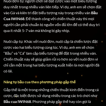
Nuôi đơn tụ: người chơi sẽ đặt cược vào một biểu tượng
duy nhất trong nhiều ván liên tiếp. Ví dụ, anh em sẽ chọn đặt
vào Gà và kiên trì đặt biểu tượng này trong nhiều ván
Bầu
Cua IWIN68
. Để thành công với chiến thuật này thì mọi
người cần phải chuẩn bị nguồn vốn đủ lớn để có thể duy trì
qua ít nhất 5-7 ván mà không bị gãy nhịp.
Nuôi cặp tụ: Khác với nuôi đơn, nuôi cặp là chiến lược đặt
cược vào hai biểu tượng cùng lúc. Ví dụ, anh em sẽ chọn
“Bầu” và “Cá” làm cặp biểu tượng để đặt trong nhiều ván.
Chiến thuật này sẽ giúp giảm rủi ro hơn so với nuôi đơn vì
chỉ cần một trong hai biểu tượng xuất hiện là mọi người đã
có lãi.
Nâng tụ bầu cua theo phương pháp gập thế
Gập thế là một trong những chiến thuật kinh điển trong cá
cược, đặc biệt được sử dụng nhiều trong các trò chơi như
Bầu cua IWIN68
. Phương pháp gập thế hay còn gọi là