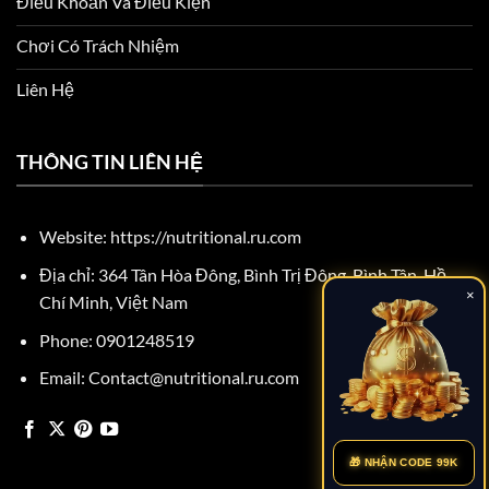
Điều Khoản Và Điều Kiện
Chơi Có Trách Nhiệm
Liên Hệ
THÔNG TIN LIÊN HỆ
Website:
https://nutritional.ru.com
Địa chỉ: 364 Tân Hòa Đông, Bình Trị Đông, Bình Tân, Hồ
×
Chí Minh, Việt Nam
Phone: 0901248519
Email:
Contact@nutritional.ru.com
🎁 NHẬN CODE 99K