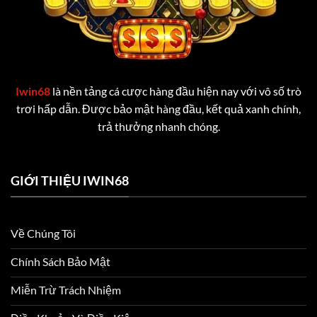
Iwin68
là nền tảng cá cược hàng đầu hiện nay với vô số trò
trơi hấp dẫn. Được bảo mật hàng đầu, kết quả xanh chính,
trả thưởng nhanh chóng.
GIỚI THIỆU IWIN68
Về Chúng Tôi
Chính Sách Bảo Mật
Miễn Trừ Trách Nhiệm