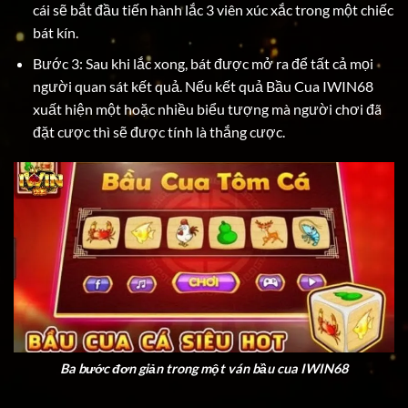
cái sẽ bắt đầu tiến hành lắc 3 viên xúc xắc trong một chiếc
bát kín.
Bước 3: Sau khi lắc xong, bát được mở ra để tất cả mọi
người quan sát kết quả. Nếu kết quả Bầu Cua IWIN68
xuất hiện một hoặc nhiều biểu tượng mà người chơi đã
đặt cược thì sẽ được tính là thắng cược.
Ba bước đơn giản trong một ván bầu cua IWIN68