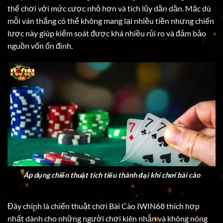
thể chơi với mức cược nhỏ hơn và tích lũy dần dần. Mặc dù
mỗi ván thắng có thể không mang lại nhiều tiền nhưng chiến
lược này giúp kiểm soát được khá nhiều rủi ro và đảm bảo
nguồn vốn ổn định.
Áp dụng chiến thuật tích tiểu thành đại khi chơi bài cào
Đây chính là chiến thuật chơi Bài Cào IWIN68 thích hợp
nhất dành cho những người chơi kiên nhẫn và không nóng