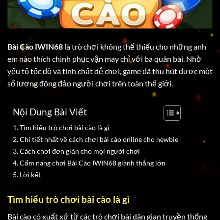
Bài Cào IWIN68
là trò chơi không thể thiếu cho những anh
em nào thích chinh phục vận may chỉ với ba quân bài. Nhờ
yếu tố tốc độ và tính chất dễ chơi, game đã thu hút được một
số lượng đông đảo người chơi trên toàn thế giới.
Nội Dung Bài Viết
Tìm hiểu trò chơi bài cào là gì
Chi tiết nhất về cách chơi bài cào online cho newbie
Cách chơi đơn giản cho mọi người chơi
Cẩm nang chơi Bài Cào IWIN68 giành thắng lớn
Lời kết
Tìm hiểu trò chơi bài cào là gì
Bài cào có xuất xứ từ các trò chơi bài dân gian truyền thống