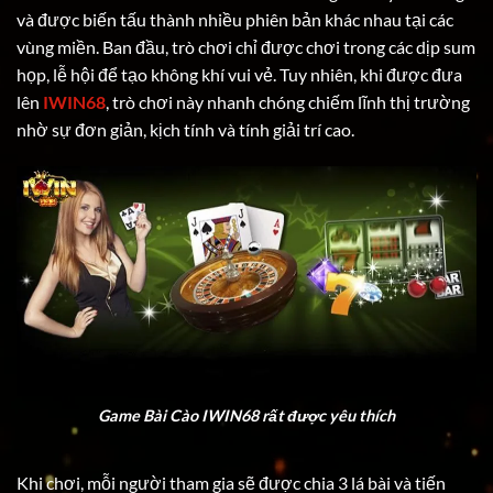
và được biến tấu thành nhiều phiên bản khác nhau tại các
vùng miền. Ban đầu, trò chơi chỉ được chơi trong các dịp sum
họp, lễ hội để tạo không khí vui vẻ. Tuy nhiên, khi được đưa
lên
IWIN68
, trò chơi này nhanh chóng chiếm lĩnh thị trường
nhờ sự đơn giản, kịch tính và tính giải trí cao.
Game Bài Cào IWIN68 rất được yêu thích
Khi chơi, mỗi người tham gia sẽ được chia 3 lá bài và tiến