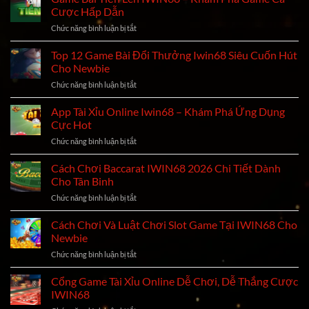
Xỉu
Cược Hấp Dẫn
Rút
Chức năng bình luận bị tắt
ở
Tiền
Game
Mặt
Bài
Top 12 Game Bài Đổi Thưởng Iwin68 Siêu Cuốn Hút
IWIN68
Tiến
–
Cho Newbie
Lên
Khám
Chức năng bình luận bị tắt
ở
IWIN68
Phá
Top
–
Tựa
12
App Tài Xỉu Online Iwin68 – Khám Phá Ứng Dụng
Khám
Game
Game
Phá
Cực Hot
Hot
Bài
Game
Chức năng bình luận bị tắt
ở
Đổi
Cá
App
Thưởng
Cược
Tài
Cách Chơi Baccarat IWIN68 2026 Chi Tiết Dành
Iwin68
Hấp
Xỉu
Siêu
Cho Tân Binh
Dẫn
Online
Cuốn
Chức năng bình luận bị tắt
ở
Iwin68
Hút
Cách
–
Cho
Chơi
Cách Chơi Và Luật Chơi Slot Game Tại IWIN68 Cho
Khám
Newbie
Baccarat
Phá
Newbie
IWIN68
Ứng
Chức năng bình luận bị tắt
ở
2026
Dụng
Cách
Chi
Cực
Chơi
Cổng Game Tài Xỉu Online Dễ Chơi, Dễ Thắng Cược
Tiết
Hot
Và
Dành
IWIN68
Luật
Cho