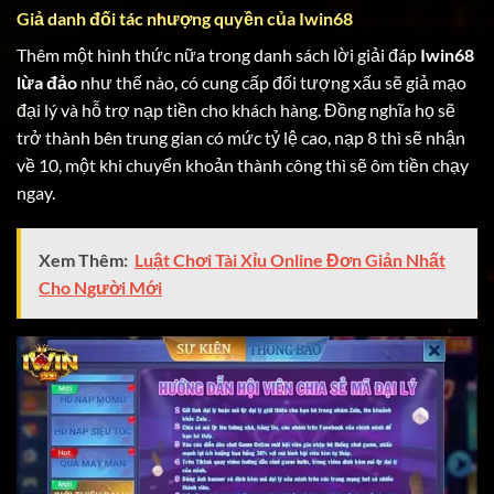
Giả danh đối tác nhượng quyền của Iwin68
Thêm một hình thức nữa trong danh sách lời giải đáp
Iwin68
lừa đảo
như thế nào, có cung cấp đối tượng xấu sẽ giả mạo
đại lý và hỗ trợ nạp tiền cho khách hàng. Đồng nghĩa họ sẽ
trở thành bên trung gian có mức tỷ lệ cao, nạp 8 thì sẽ nhận
về 10, một khi chuyển khoản thành công thì sẽ ôm tiền chạy
ngay.
Xem Thêm:
Luật Chơi Tài Xỉu Online Đơn Giản Nhất
Cho Người Mới