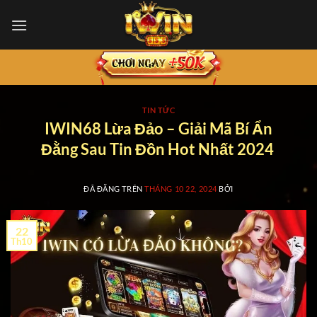
Chuyển
đến
nội
dung
TIN TỨC
IWIN68 Lừa Đảo – Giải Mã Bí Ẩn
Đằng Sau Tin Đồn Hot Nhất 2024
ĐÃ ĐĂNG TRÊN
THÁNG 10 22, 2024
BỞI
22
Th10