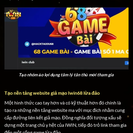
Tạo nhóm ảo lợi dụng tâm lý tân thủ mới tham gia
Tạo nền tảng website giả mạo Iwin68 lừa đảo
Một hình thức cao tay hơn và có kỹ thuật hơn đó chính là
tạo ra những nền tảng website ma với mục đích nhằm cung
cấp đường liên kết giả mạo. Đồng nghĩa đối tượng xấu sẽ
dựng một trang chủ y hệt của IWIN, tiếp đó trỏ link tham gia
đến một cổng game lừa đảo.