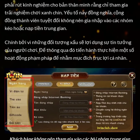
phải rút kinh nghiệm cho bản thân mình rằng chỉ tham gia
trải nghiệm chơi xanh chín. Yếu tố này đồng nghĩa, cộng
đồng thành viên tuyệt đối không nên gia nhập vào các nhóm
kéo hoặc nạp tiền trung gian.
Chính bởi vì những đối tượng xấu sẽ lợi dụng sự tin tưởng
của người chơi. Để thông qua đó tiến hành thực hiện một số
hoạt động phạm pháp để nhằm mục đích trục lợi cá nhân.
Khách hàng không nên tham gia vào các hội nhóm trung gian