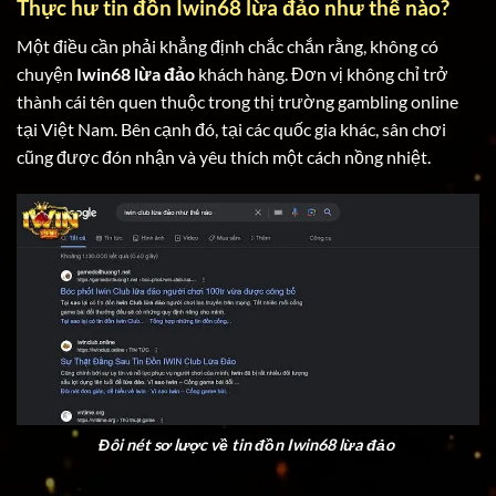
Thực hư tin đồn Iwin68 lừa đảo như thế nào?
Một điều cần phải khẳng định chắc chắn rằng, không có
chuyện
Iwin68 lừa đảo
khách hàng. Đơn vị không chỉ trở
thành cái tên quen thuộc trong thị trường gambling online
tại Việt Nam. Bên cạnh đó, tại các quốc gia khác, sân chơi
cũng được đón nhận và yêu thích một cách nồng nhiệt.
Đôi nét sơ lược về tin đồn Iwin68 lừa đảo