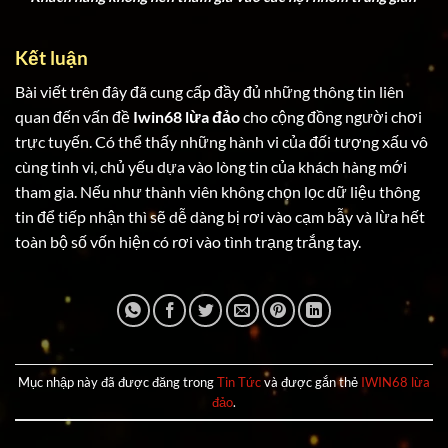
Kết luận
Bài viết trên đây đã cung cấp đầy đủ những thông tin liên
quan đến vấn đề
Iwin68 lừa đảo
cho cộng đồng người chơi
trực tuyến. Có thể thấy những hành vi của đối tượng xấu vô
cùng tinh vi, chủ yếu dựa vào lòng tin của khách hàng mới
tham gia. Nếu như thành viên không chọn lọc dữ liệu thông
tin để tiếp nhận thì sẽ dễ dàng bị rơi vào cạm bẫy và lừa hết
toàn bộ số vốn hiện có rơi vào tình trạng trắng tay.
Mục nhập này đã được đăng trong
Tin Tức
và được gắn thẻ
IWIN68 lừa
đảo
.