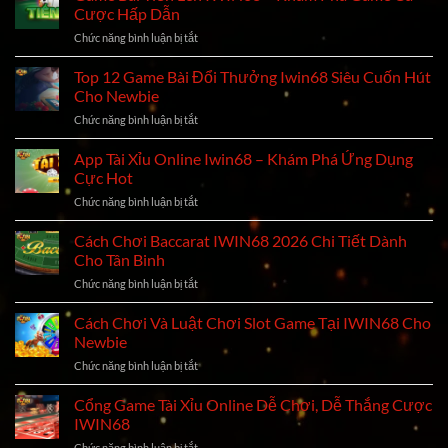
Xỉu
Cược Hấp Dẫn
Rút
Chức năng bình luận bị tắt
ở
Tiền
Game
Mặt
Bài
Top 12 Game Bài Đổi Thưởng Iwin68 Siêu Cuốn Hút
IWIN68
Tiến
–
Cho Newbie
Lên
Khám
Chức năng bình luận bị tắt
ở
IWIN68
Phá
Top
–
Tựa
12
App Tài Xỉu Online Iwin68 – Khám Phá Ứng Dụng
Khám
Game
Game
Phá
Cực Hot
Hot
Bài
Game
Chức năng bình luận bị tắt
ở
Đổi
Cá
App
Thưởng
Cược
Tài
Cách Chơi Baccarat IWIN68 2026 Chi Tiết Dành
Iwin68
Hấp
Xỉu
Siêu
Cho Tân Binh
Dẫn
Online
Cuốn
Chức năng bình luận bị tắt
ở
Iwin68
Hút
Cách
–
Cho
Chơi
Cách Chơi Và Luật Chơi Slot Game Tại IWIN68 Cho
Khám
Newbie
Baccarat
Phá
Newbie
IWIN68
Ứng
Chức năng bình luận bị tắt
ở
2026
Dụng
Cách
Chi
Cực
Chơi
Cổng Game Tài Xỉu Online Dễ Chơi, Dễ Thắng Cược
Tiết
Hot
Và
Dành
IWIN68
Luật
Cho
Chức năng bình luận bị tắt
ở