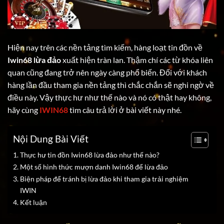
Hiện nay trên các nền tảng tìm kiếm, hàng loạt tin đồn về
Iwin68 lừa đảo
xuất hiện tràn lan. Thậm chí các từ khóa liên
quan cũng đang trở nên ngày càng phổ biến. Đối với khách
hàng lần đầu tham gia nền tảng thì chắc chắn sẽ nghi ngờ về
điều này. Vậy thực hư như thế nào và nó có thật hay không,
hãy cùng
IWIN68
tìm câu trả lời ở bài viết này nhé.
Nội Dung Bài Viết
Thực hư tin đồn Iwin68 lừa đảo như thế nào?
Một số hình thức mượn danh Iwin68 để lừa đảo
Biện pháp để tránh bị lừa đảo khi tham gia trải nghiệm
IWIN
Kết luận