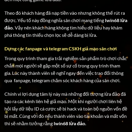
Theo đó khách hàng đã nạp tiền vào nhưng không thể rút ra
được. Yếu tố này đồng nghĩa sân chơi mang tiếng
Iwin68 lừa
đảo.
Vậy nên khách hàng không tìm hiểu dữ liệu hay khám
phá thông tin thiếu chọn lọc sẽ dễ dàng bị lừa.
Dựng các fanpage và telegram CSKH giả mạo sân chơi
Trong quy trình tham gia trải nghiệm sản phẩm trò chơi chắc
chắn mọi người sẽ gặp một số sự cố trong quy trình tham
gia. Lúc này thành viên sẽ nghĩ ngay đến việc trao đổi thông
qua fanpage, telegram chăm sóc khách hàng của sân chơi.
Chính vì lợi dụng tâm lý này mà những đối tượng lừa đảo đã
tạo ra các kênh liên hệ giả mạo. Một khi người chơi liên hệ
hỏi lấy dữ liệu ID cá cược sẽ bị hack và toàn bộ nguồn vốn đề
bị mất. Cùng với đó nếu thành viên vào tài khoản và mất vốn
thì sẽ nhầm tưởng rằng
Iwin68 lừa đảo.