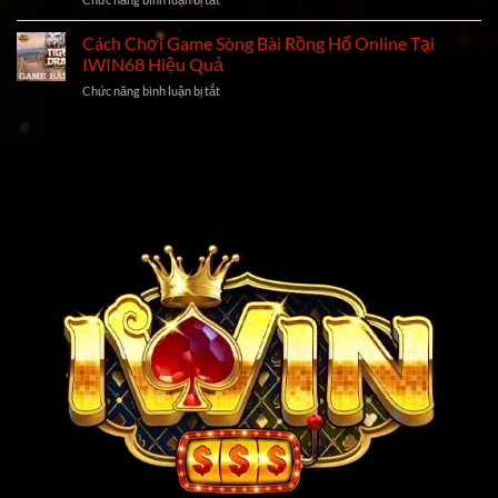
Chơi
Tân
Cổng
Slot
Binh
Game
Cách Chơi Game Sòng Bài Rồng Hổ Online Tại
Game
Tài
Tại
IWIN68 Hiệu Quả
Xỉu
IWIN68
Chức năng bình luận bị tắt
ở
Online
Cho
Cách
Dễ
Newbie
Chơi
Chơi,
Game
Dễ
Sòng
Thắng
Bài
Cược
Rồng
IWIN68
Hổ
Online
Tại
IWIN68
Hiệu
Quả